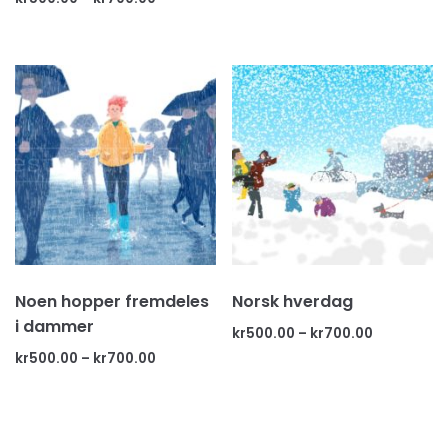
Noen hopper fremdeles
Norsk hverdag
i dammer
kr
500.00
–
kr
700.00
kr
500.00
–
kr
700.00