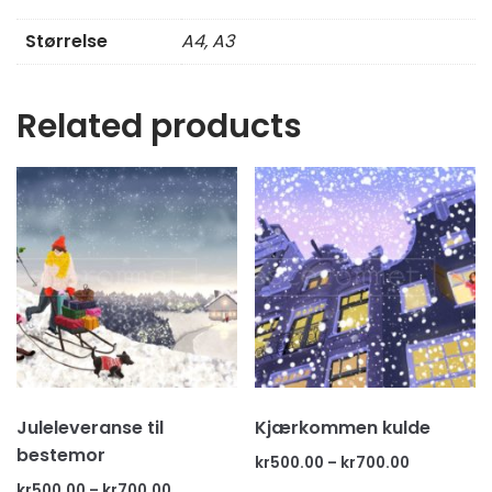
Størrelse
A4, A3
Related products
Juleleveranse til
Kjærkommen kulde
bestemor
kr
500.00
–
kr
700.00
kr
500.00
–
kr
700.00