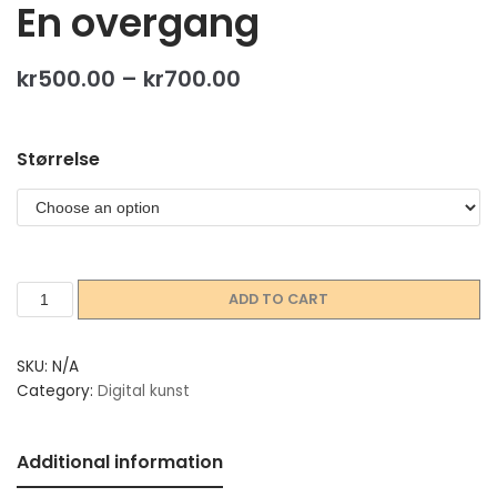
En overgang
kr
500.00
–
kr
700.00
Størrelse
ADD TO CART
SKU:
N/A
Category:
Digital kunst
Additional information